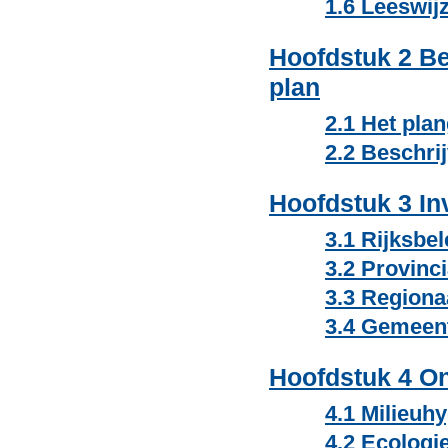
1.6 Leeswijz
Hoofdstuk 2 Be
plan
2.1 Het pla
2.2 Beschrij
Hoofdstuk 3 In
3.1 Rijksbel
3.2 Provinci
3.3 Regiona
3.4 Gemeent
Hoofdstuk 4 O
4.1 Milieuh
4.2 Ecologi