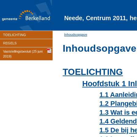
Neede, Centrum 2011, he
Inhoudsopgave
TOELICHTING
REGELS
Inhoudsopgave
Vaststellingsbesluit (25 juni
2019)
TOELICHTING
Hoofdstuk 1 In
1.1 Aanleidi
1.2 Plangeb
1.3 Wat is 
1.4 Gelden
1.5 De bij 