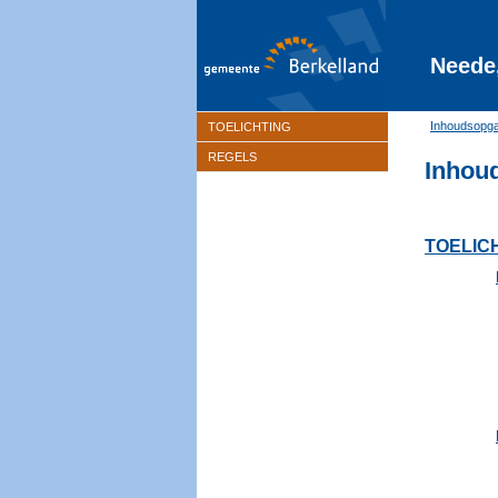
Neede
Inhoudsopg
TOELICHTING
REGELS
Inhou
TOELIC