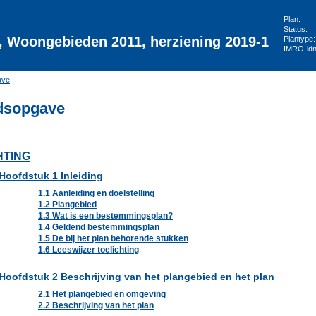
Plan:
Status:
, Woongebieden 2011, herziening 2019-1
Plantype:
IMRO-idn
ave
dsopgave
HTING
Hoofdstuk 1 Inleiding
1.1 Aanleiding en doelstelling
1.2 Plangebied
1.3 Wat is een bestemmingsplan?
1.4 Geldend bestemmingsplan
1.5 De bij het plan behorende stukken
1.6 Leeswijzer toelichting
Hoofdstuk 2 Beschrijving van het plangebied en het plan
2.1 Het plangebied en omgeving
2.2 Beschrijving van het plan