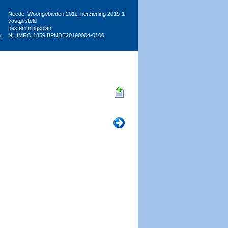
Neede, Woongebieden 2011, herziening 2019-1
vastgesteld
bestemmingsplan
:
NL.IMRO.1859.BPNDE20190004-0100