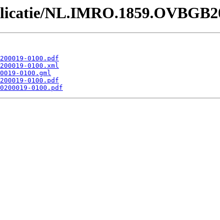
Publicatie/NL.IMRO.1859.OVBGB2
200019-0100.pdf
200019-0100.xml
0019-0100.gml
200019-0100.pdf
0200019-0100.pdf