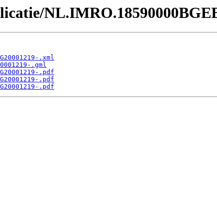
Publicatie/NL.IMRO.18590000BGE
G20001219-.xml
0001219-.gml
G20001219-.pdf
G20001219-.pdf
G20001219-.pdf