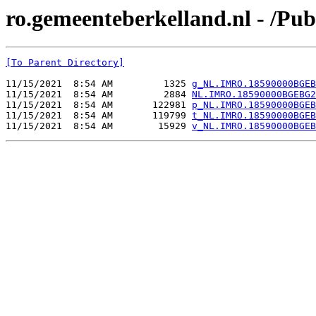
ro.gemeenteberkelland.nl - /
[To Parent Directory]
11/15/2021  8:54 AM         1325 
g_NL.IMRO.18590000BGEB
11/15/2021  8:54 AM         2884 
NL.IMRO.18590000BGEBG2
11/15/2021  8:54 AM       122981 
p_NL.IMRO.18590000BGEB
11/15/2021  8:54 AM       119799 
t_NL.IMRO.18590000BGEB
11/15/2021  8:54 AM        15929 
v_NL.IMRO.18590000BGEB