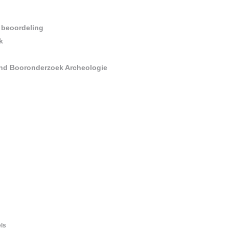
 beoordeling
k
end Booronderzoek Archeologie
ls