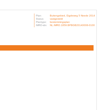
Plan:
Buitengebied, Eigdeweg 5 Neede 2014
Status:
vastgesteld
Plantype:
bestemmingsplan
IMRO-idn:
NL.IMRO.1859.BPBGB20140008-0100