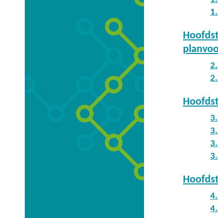
1
Hoofdst
planvo
2
2
Hoofdst
3.
3.
3
3
Hoofdst
4
4