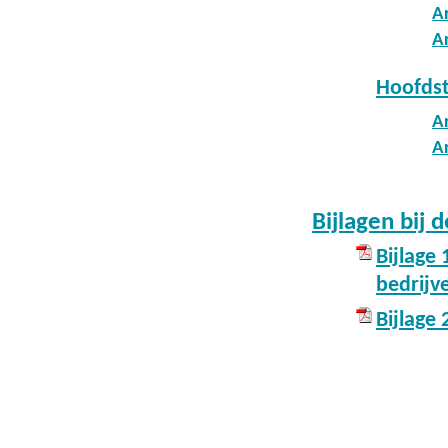
A
Ar
Hoofdst
A
Ar
Bijlagen bij 
Bijlage 
bedrijv
Bijlage