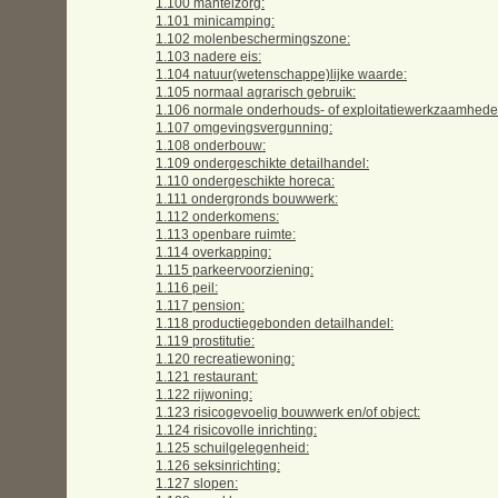
1.100 mantelzorg:
1.101 minicamping:
1.102 molenbeschermingszone:
1.103 nadere eis:
1.104 natuur(wetenschappe)lijke waarde:
1.105 normaal agrarisch gebruik:
1.106 normale onderhouds- of exploitatiewerkzaamhede
1.107 omgevingsvergunning:
1.108 onderbouw:
1.109 ondergeschikte detailhandel:
1.110 ondergeschikte horeca:
1.111 ondergronds bouwwerk:
1.112 onderkomens:
1.113 openbare ruimte:
1.114 overkapping:
1.115 parkeervoorziening:
1.116 peil:
1.117 pension:
1.118 productiegebonden detailhandel:
1.119 prostitutie:
1.120 recreatiewoning:
1.121 restaurant:
1.122 rijwoning:
1.123 risicogevoelig bouwwerk en/of object:
1.124 risicovolle inrichting:
1.125 schuilgelegenheid:
1.126 seksinrichting:
1.127 slopen: