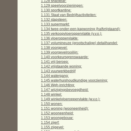
1.128 snackbar:
1.129 speelvoorzieningen:
1.130 sportkantine:
1.131 Staat van Bedrijfsactiviteiten:
1.132 stapsteen:
1.133 supermarkt:
1.134 twee-onder-een-kapwoning (halfvrijstaand):
1.135 verkoopvloeroppervlakte (v.v.o.):
1.136 vloeroppervlakte:
1.137 volumineuze (grootschalige) detailhandel:
1.138 voorgevel:
1.139 voorgevelrooilijn:
1.140 voorkeursgrenswaarde:
1.141 vrij beroep:
1.142 vrijstaande woning:
1.143 vuurwerkbedrijf
1.144 watergang:
1.145 waterhuishoudkundige voorziening:
1.146 Wgh-inrichting:
1.147 wijzigingsbevoegdheid:
1.148 winkel:
1.149 winkelvloeroppervlakte (w.v.o.):
1.150 wonen:
1.151 woning (wooneenheid):
1.152 wooneenheid:
1.153 woongebouw:
1.154 zijerf:
1.155 zijgevel: