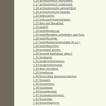
1.16 archeologisch monument:
1.17 archeologisch onderzoek:
1.18 archeologische verwachting:
1.19 archeologische waarde:
1.20 bebouwing:
1.21 bebouwingspercentage:
1.22 Bed and Breakfast:
1.23 bedrijf:
1.24 bedrijfsgebouw:
1.25 bedrijfsmatige activiteiten aan huis:
1.26 bedrijfsruimte:
1.27 bedrijfsvloeroppervlakte (b.v.o.):
1.28 bedrijfswoning:
1.29 begeleid wonen:
1.30 beperkt kwetsbaar object:
1.31 bestaand:
1.32 bestemmingsgrens:
1.33 bestemmingsvlak:
1.34 Bevi-inrichting:
1.35 bijgebouw:
1.36 bijzondere woonvoorziening:
1.37 bouwen:
1.38 bouwgrens:
1.39 bouwlaag:
1.40 bouwperceel:
1.41 bouwperceelgrens:
1.42 bouwvlak:
1.43 bouwvlakgrens: