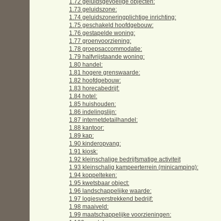
1.72 geluidsgevoelige objecten:
1.73 geluidszone:
1.74 geluidszoneringplichtige inrichting:
1.75 geschakeld hoofdgebouw:
1.76 gestapelde woning:
1.77 groenvoorziening:
1.78 groepsaccommodatie:
1.79 halfvrijstaande woning:
1.80 handel:
1.81 hogere grenswaarde:
1.82 hoofdgebouw:
1.83 horecabedrijf:
1.84 hotel:
1.85 huishouden:
1.86 indelingslijn:
1.87 internetdetailhandel:
1.88 kantoor:
1.89 kap:
1.90 kinderopvang:
1.91 kiosk:
1.92 kleinschalige bedrijfsmatige activiteit
1.93 kleinschalig kampeerterrein (minicamping):
1.94 koppelteken:
1.95 kwetsbaar object:
1.96 landschappelijke waarde:
1.97 logiesverstrekkend bedrijf:
1.98 maaiveld:
1.99 maatschappelijke voorzieningen: