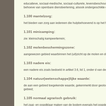
educatieve, sociaal-medische, sociaal-culturele, levensbeschou
behoeve van openbare dienstverlening, alsook ondergeschikte 
1.100 mantelzorg:
het bieden van zorg aan iedereen die hulpbehoevend is op het fys
1.101 minicamping:
zie: kleinschalig kampeerterrein;
1.102 molenbeschermingszone:
aangewezen gebied waarbinnen het (uit)zicht op de molen en d
1.103 nadere eis:
een nadere eis zoals bedoeld in artikel 3.6, lid 1, onder d van d
1.104 natuur(wetenschappe)lijke waarde:
de aan een gebied toegekende waarde, gekenmerkt door geolog
gebied;
1.105 normaal agrarisch gebruik:
het zaai- en oogstklaar maken van de bodem evenals het oogst