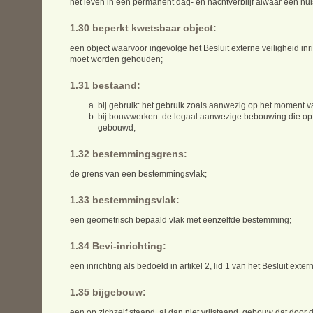
het leven in een permanent dag- en nachtverblijf alwaar een h
1.30 beperkt kwetsbaar object:
een object waarvoor ingevolge het Besluit externe veiligheid inr
moet worden gehouden;
1.31 bestaand:
bij gebruik: het gebruik zoals aanwezig op het moment va
bij bouwwerken: de legaal aanwezige bebouwing die op
gebouwd;
1.32 bestemmingsgrens:
de grens van een bestemmingsvlak;
1.33 bestemmingsvlak:
een geometrisch bepaald vlak met eenzelfde bestemming;
1.34 Bevi-inrichting:
een inrichting als bedoeld in artikel 2, lid 1 van het Besluit exter
1.35 bijgebouw:
een op zichzelf staand, al dan niet vrijstaand, gebouw dat doo