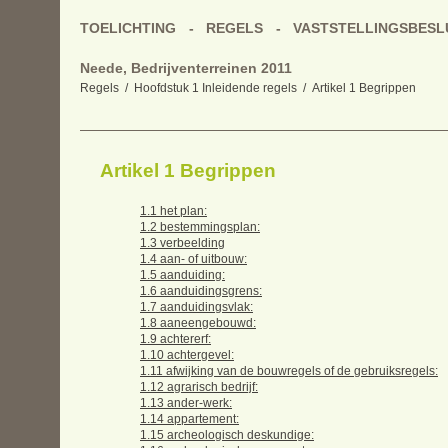
TOELICHTING
REGELS
VASTSTELLINGSBESL
Neede, Bedrijventerreinen 2011
Regels
Hoofdstuk 1 Inleidende regels
Artikel 1 Begrippen
Artikel 1 Begrippen
1.1 het plan:
1.2 bestemmingsplan:
1.3 verbeelding
1.4 aan- of uitbouw:
1.5 aanduiding:
1.6 aanduidingsgrens:
1.7 aanduidingsvlak:
1.8 aaneengebouwd:
1.9 achtererf:
1.10 achtergevel:
1.11 afwijking van de bouwregels of de gebruiksregels:
1.12 agrarisch bedrijf:
1.13 ander-werk:
1.14 appartement:
1.15 archeologisch deskundige: