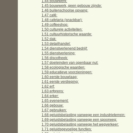
1.44 bouwwerk:
1.45 bouwwerk, geen gebouw zijnde:
1.46 buitenschoolse opvang:
1.47 café:
1.48 cafetaria (snackbar):
1.49 coffeeshop:
1.50 culturele activiteiten:
1.51 cultuurhistorische waarde:
1.52 dak:
1.53 detailhandel:
1.54 dienstverlenend bedrijf:
1.55 dienstverlening:
1.56 discotheek:
1.57 doeleinden van openbaar nut:
1.58 ecologische waarden:
1.59 educatieve voorzieningen:
1.60 eerste bouwlaag:
1.61 eerste verdieping:
1.62 erf:
1.63 erfgrens:
1.64 erker:
1.65 evenement:
1.66 gebouw:
1.67 gebruiken:
1.68 geluidsbelasting vanwege een industrieterrein:
1.69 geluidsbelasting vanwege een spoorweg:
1.70 geluidsbelasting vanwege het wegverkeer:
1.71 geluidsgevoelige functies: