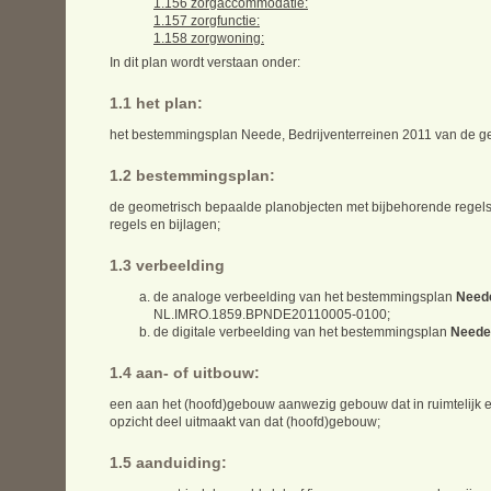
1.156 zorgaccommodatie:
1.157 zorgfunctie:
1.158 zorgwoning:
In dit plan wordt verstaan onder:
1.1 het plan:
het bestemmingsplan Neede, Bedrijventerreinen 2011 van de g
1.2 bestemmingsplan:
de geometrisch bepaalde planobjecten met bijbehorende rege
regels en bijlagen;
1.3 verbeelding
de analoge verbeelding van het bestemmingsplan
Neede
NL.IMRO.1859.BPNDE20110005-0100;
de digitale verbeelding van het bestemmingsplan
Neede,
1.4 aan- of uitbouw:
een aan het (hoofd)gebouw aanwezig gebouw dat in ruimtelijk en
opzicht deel uitmaakt van dat (hoofd)gebouw;
1.5 aanduiding: