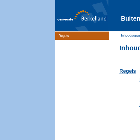
Buiten
Inhoudsopg
Regels
Inhou
Regels