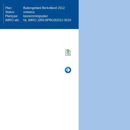
Plan:
Buitengebied Berkelland 2012
Status:
ontwerp
Plantype:
bestemmingsplan
IMRO-idn:
NL.IMRO.1859.BPBGB2012-0010