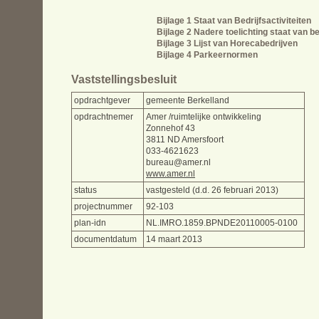
Bijlage 1 Staat van Bedrijfsactiviteiten
Bijlage 2 Nadere toelichting staat van be
Bijlage 3 Lijst van Horecabedrijven
Bijlage 4 Parkeernormen
Vaststellingsbesluit
opdrachtgever
gemeente Berkelland
opdrachtnemer
Amer /ruimtelijke ontwikkeling
Zonnehof 43
3811 ND Amersfoort
033-4621623
bureau@amer.nl
www.amer.nl
status
vastgesteld (d.d. 26 februari 2013)
projectnummer
92-103
plan-idn
NL.IMRO.1859.BPNDE20110005-0100
documentdatum
14 maart 2013